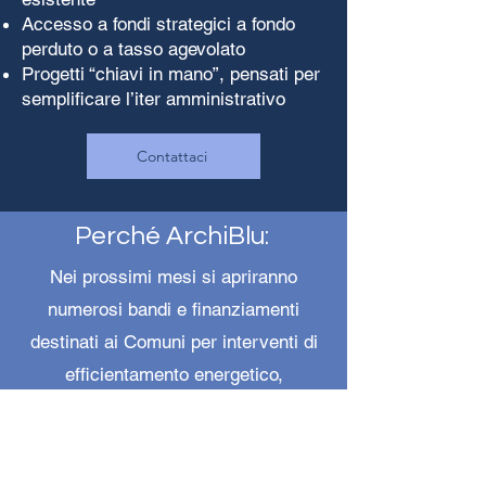
Accesso a fondi strategici a fondo
perduto o a tasso agevolato
Progetti “chiavi in mano”, pensati per
semplificare l’iter amministrativo
Contattaci
Perché ArchiBlu:
Nei prossimi mesi si apriranno
numerosi bandi e finanziamenti
destinati ai Comuni per interventi di
efficientamento energetico,
sostenibilità e rigenerazione urbana.
ArchiBlu è al fianco degli enti locali
per trasformare queste risorse in